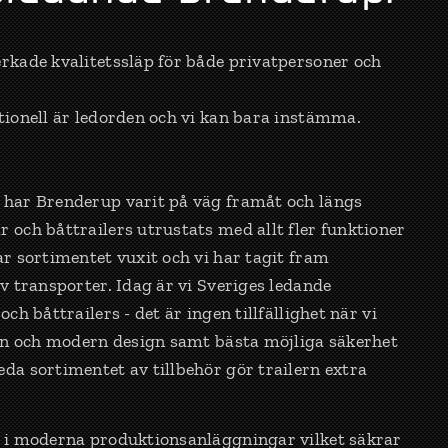
rkade kvalitetssläp för både privatpersoner och
tionell är ledorden och vi kan bara instämma.
 har Brenderup varit på väg framåt och längs
 och båttrailers utrustats med allt fler funktioner
ar sortimentet vuxit och vi har tagit fram
av transporter. Idag är vi Sveriges ledande
ch båttrailers - det är ingen tillfällighet när vi
ion och modern design samt bästa möjliga säkerhet
da sortimentet av tillbehör gör trailern extra
s i moderna produktionsanläggningar vilket säkrar