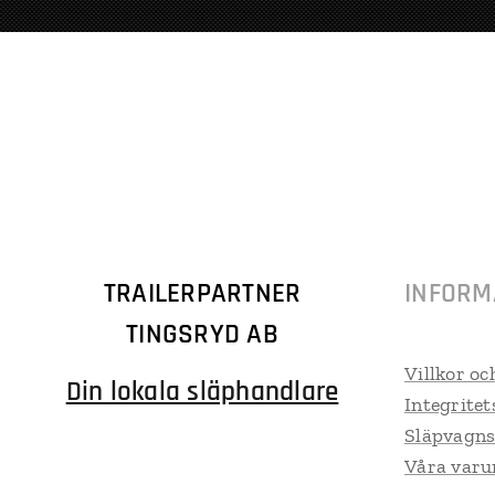
TRAILERPARTNER
INFORM
TINGSRYD AB
Villkor oc
Din lokala släphandlare
Integritet
Släpvagns
Våra var