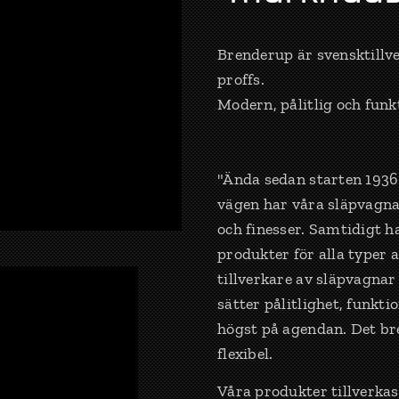
Brenderup är svensktillve
proffs.
Modern, pålitlig och funk
"Ända sedan starten 1936
vägen har våra släpvagnar
och finesser. Samtidigt h
produkter för alla typer 
tillverkare av släpvagnar o
sätter pålitlighet, funkt
högst på agendan. Det bre
flexibel.
Våra produkter tillverka