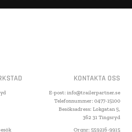
RKSTAD
KONTAKTA OSS
ryd
E-post: info@trailerpartner.se
Telefonnummer: 0477-15100
Besöksadress: Lokgatan 5,
362 31 Tingsryd
besök
Orgnr: 559216-9915