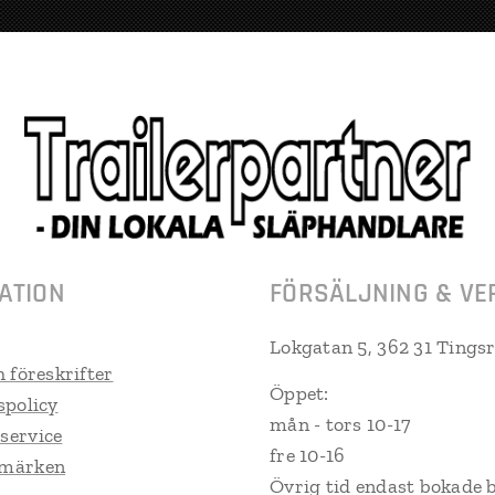
ATION
FÖRSÄLJNING & VE
Lokgatan 5, 362 31 Tings
h föreskrifter
Öppet:
spolicy
mån - tors 10-17
service
fre 10-16
umärken
Övrig tid endast bokade 