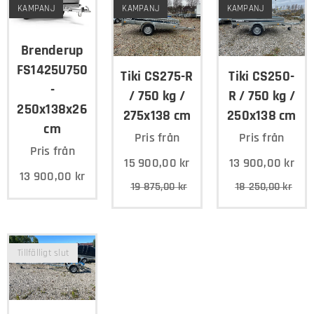
KAMPANJ
KAMPANJ
KAMPANJ
Brenderup
FS1425U750
Tiki CS275-R
Tiki CS250-
-
/ 750 kg /
R / 750 kg /
250x138x26
275x138 cm
250x138 cm
cm
Pris från
Pris från
Pris från
15 900,00
kr
13 900,00
kr
13 900,00
kr
19 875,00
kr
18 250,00
kr
Tillfälligt slut