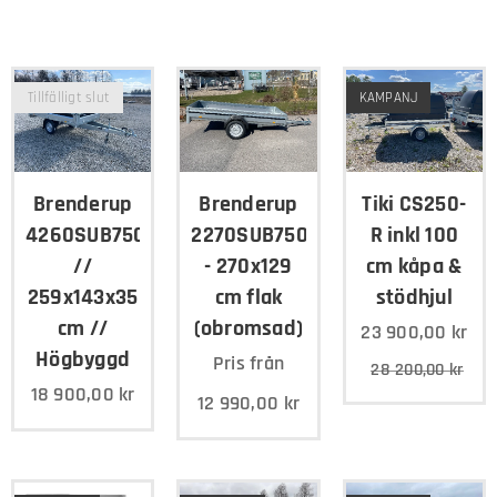
Tillfälligt slut
KAMPANJ
Brenderup
Brenderup
Tiki CS250-
4260SUB750
2270SUB750
R inkl 100
//
- 270x129
cm kåpa &
259x143x35
cm flak
stödhjul
cm //
(obromsad)
23 900,00
kr
Högbyggd
Pris från
28 200,00
kr
18 900,00
kr
12 990,00
kr