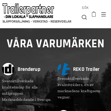
SÖK
SLÄPFÖRSÄLJNING - VERKSTAD - RESERVDELAR
VÅRA VARUMÄRKEN
Brenderup
REKO Trailer
Svensktillverkade
Svensktillverkade
kvalitétrailers, en av
kvalitetssläp för alla
marknadens kraftigaste
målgrupper.
vagnar.
Marknadsledande i Sverige.