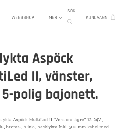
SÖK
WEBBSHOP
MER
KUNDVAGN
lykta Aspöck
iLed II, vänster,
 5-polig bajonett.
slykta Aspöck MultiLed II "Version: lägre" 12-24V ,
k-, broms-, blink-, backlykta Inkl. 500 mm kabel med