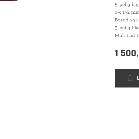
5-polig ba
c-c 152 mm
Bredd 240
5-polig Pl
MultiLed I
1 500