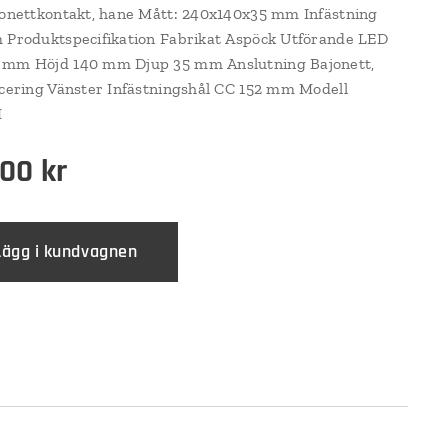
jonettkontakt, hane Mått: 240x140x35 mm Infästning
 Produktspecifikation Fabrikat Aspöck Utförande LED
 mm Höjd 140 mm Djup 35 mm Anslutning Bajonett,
acering Vänster Infästningshål CC 152 mm Modell
I
,00
kr
Lägg i kundvagnen