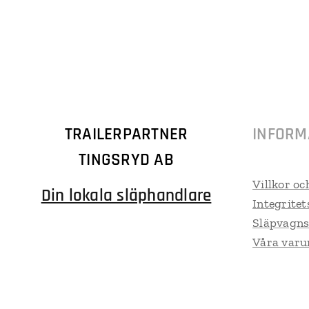
TRAILERPARTNER
INFORM
TINGSRYD AB
Villkor oc
Din lokala släphandlare
Integritet
Släpvagns
Våra var