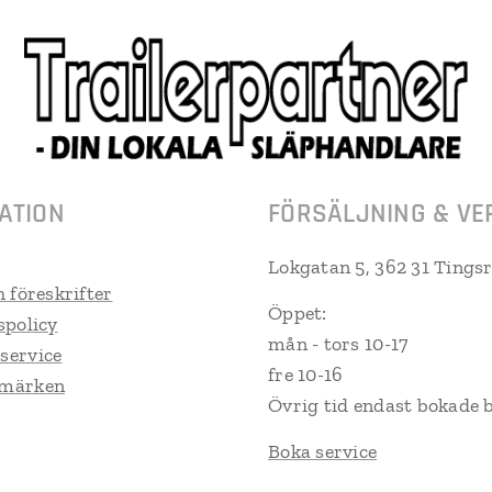
ATION
FÖRSÄLJNING & VE
Lokgatan 5, 362 31 Tings
h föreskrifter
Öppet:
spolicy
mån - tors 10-17
service
fre 10-16
umärken
Övrig tid endast bokade 
Boka service