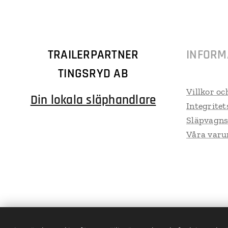
TRAILERPARTNER
INFORM
TINGSRYD AB
Villkor oc
Din lokala släphandlare
Integritet
Släpvagns
Våra var