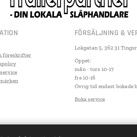
ATION
FÖRSÄLJNING & VE
Lokgatan 5, 362 31 Tings
h föreskrifter
Öppet:
spolicy
mån - tors 10-17
service
fre 10-16
umärken
Övrig tid endast bokade 
Boka service