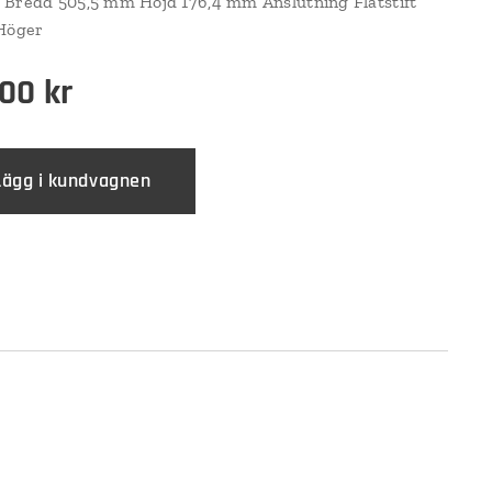
Bredd 505,5 mm Höjd 176,4 mm Anslutning Flatstift
 Höger
,00
kr
Lägg i kundvagnen