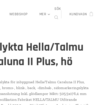
SÖK
WEBBSHOP
MER
KUNDVAGN
lykta Hella/Talmu
luna II Plus, hö
slykta för inbyggnad Hella/Talmu Caraluna II Plus,
, broms-, blink-, back, -dimbak-, sidomarkeringslykta
iftsanslutning Inkl. glödlampor Mått: 505,5x176,4 mm
ecifikation Fabrikat HELLA/TALMU Utförande