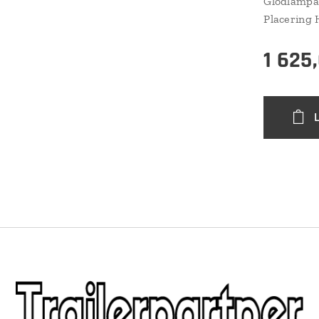
Glödlampa 
Placering
1 625