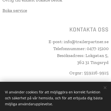
Övrig tid endast bokade besök
Boka service
KONTAKTA OSS
E-post: info@trailerpartner.se
Telefonnummer: 0477-15100
Besöksadress: Lokgatan 5,
362 31 Tingsryd
Orgnr: 559216-9915
Vi använder cookies för att möjliggöra en korrekt funktion
och säkerhet på vår hemsida, och för att erbjuda dig bästa
Trailerpartner Tingsryd AB
Cookies
möjliga användarupplevelse.