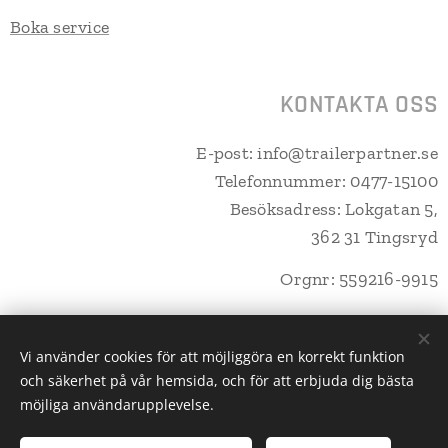
Boka service
KONTAKTA OSS
E-post: info@trailerpartner.se
Telefonnummer: 0477-15100
Besöksadress: Lokgatan 5,
362 31 Tingsryd
Orgnr: 559216-9915
Vi använder cookies för att möjliggöra en korrekt funktion
och säkerhet på vår hemsida, och för att erbjuda dig bästa
Trailerpartner Tingsryd AB
Cookies
möjliga användarupplevelse.