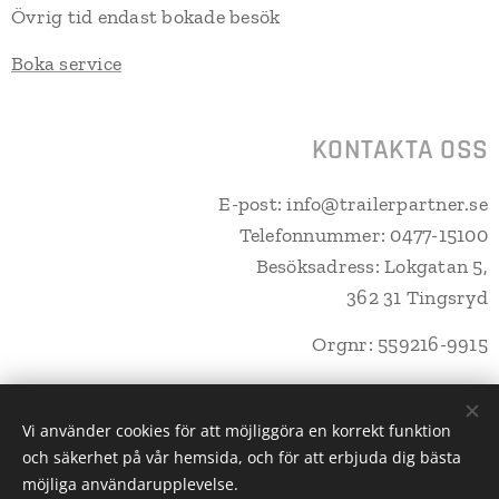
Övrig tid endast bokade besök
Boka service
KONTAKTA OSS
E-post: info@trailerpartner.se
Telefonnummer: 0477-15100
Besöksadress: Lokgatan 5,
362 31 Tingsryd
Orgnr: 559216-9915
Vi använder cookies för att möjliggöra en korrekt funktion
och säkerhet på vår hemsida, och för att erbjuda dig bästa
Trailerpartner Tingsryd AB
Cookies
möjliga användarupplevelse.