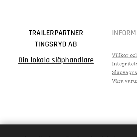
TRAILERPARTNER
INFORM
TINGSRYD AB
Villkor oc
Din lokala släphandlare
Integritet
Släpvagns
Våra var