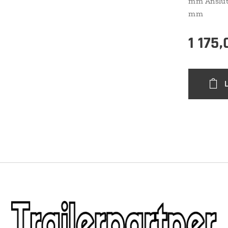
mm Anslutn
mm
1 175,