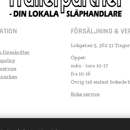
ATION
FÖRSÄLJNING & VE
Lokgatan 5, 362 31 Tings
h föreskrifter
Öppet:
spolicy
mån - tors 10-17
service
fre 10-16
umärken
Övrig tid endast bokade 
Boka service