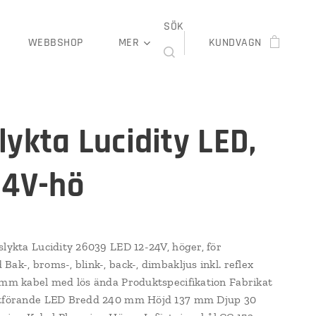
SÖK
WEBBSHOP
MER
KUNDVAGN
lykta Lucidity LED,
24V-hö
slykta Lucidity 26039 LED 12-24V, höger, för
ak-, broms-, blink-, back-, dimbakljus inkl. reflex
 mm kabel med lös ända Produktspecifikation Fabrikat
Utförande LED Bredd 240 mm Höjd 137 mm Djup 30