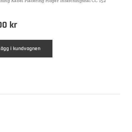
ing Kabel Placering Höger Infästningshål CC 152
00
kr
Lägg i kundvagnen