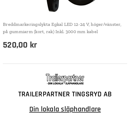
Breddmarkeringslykta Egkal LED 12-24 V, höger/vänster,
på gummiarm (kort, rak) Inkl. 3000 mm kabel
520,00
kr
TRAILERPARTNER TINGSRYD AB
Din lokala släphandlare