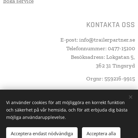
Boka service
KONTAKTA OSS
E-post: info@trailerpartner.se
Telefonnummer: 0477-15100
Besöksadress: Lokgatan 5,
362 31 Tingsryd
Orgnr: 559216-9915
Vi använder cookies för att möjliggöra en korrekt funktion
och säkerhet på vår hemsida, och för att erbjuda dig bästa
Trailerpartner Tingsryd AB
Cookies
möjliga användarupplevelse.
Lägg i kundvagnen
Acceptera endast nödvändiga
Acceptera alla