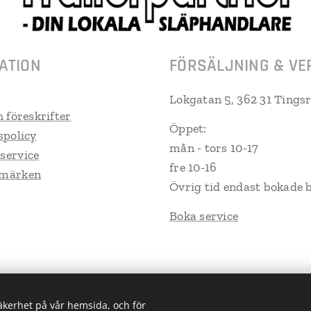
ATION
FÖRSÄLJNING & VE
Lokgatan 5, 362 31 Tings
h föreskrifter
Öppet:
spolicy
mån - tors 10-17
service
fre 10-16
umärken
Övrig tid endast bokade 
Boka service
säkerhet på vår hemsida, och för