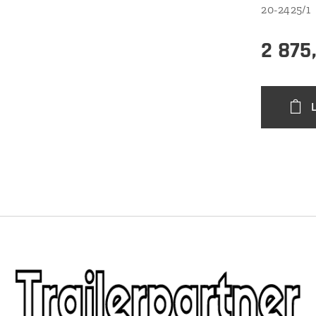
20-2425/1
2 875