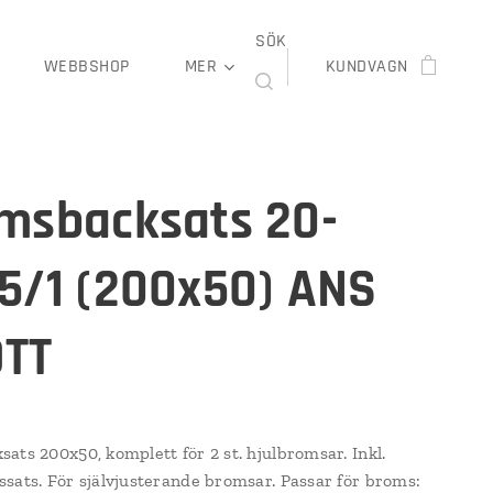
SÖK
WEBBSHOP
MER
KUNDVAGN
msbacksats 20-
5/1 (200x50) ANS
TT
ats 200x50, komplett för 2 st. hjulbromsar. Inkl.
sats. För självjusterande bromsar. Passar för broms: