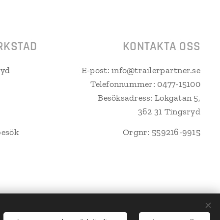
RKSTAD
KONTAKTA OSS
ryd
E-post: info@trailerpartner.se
Telefonnummer: 0477-15100
Besöksadress: Lokgatan 5,
362 31 Tingsryd
besök
Orgnr: 559216-9915