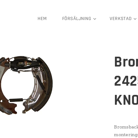
HEM
FÖRSÄLJNING
VERKSTAD
Bro
242
KNO
Bromsbacks
monterings