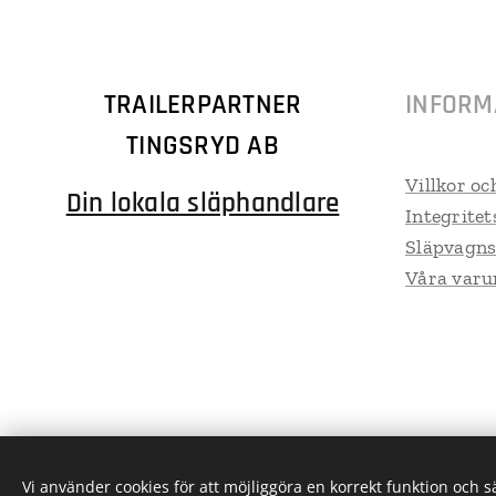
TRAILERPARTNER
INFORM
TINGSRYD AB
Villkor oc
Din lokala släphandlare
Integritet
Släpvagns
Våra var
Vi använder cookies för att möjliggöra en korrekt funktion och 