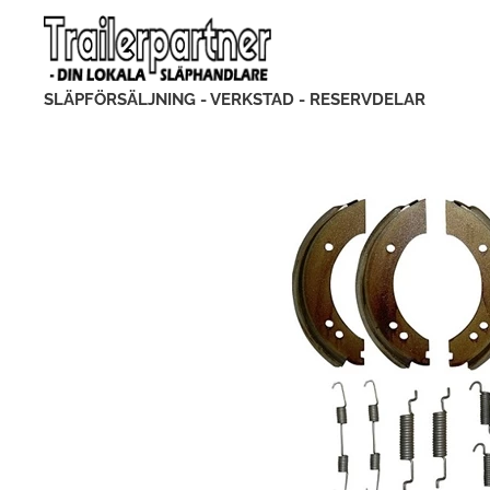
SLÄPFÖRSÄLJNING - VERKSTAD - RESERVDELAR