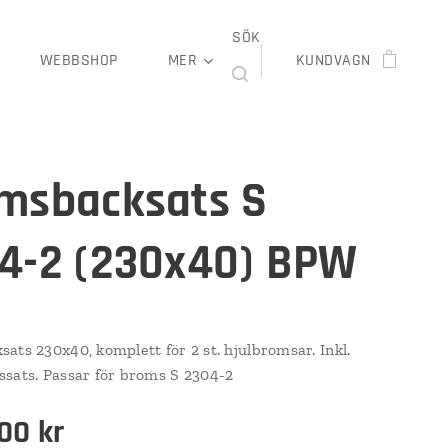
SÖK
WEBBSHOP
MER
KUNDVAGN
msbacksats S
4-2 (230x40) BPW
ats 230x40, komplett för 2 st. hjulbromsar. Inkl.
sats. Passar för broms S 2304-2
,00
kr