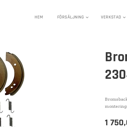
HEM
FÖRSÄLJNING
VERKSTAD
Bro
230
Bromsbacks
monterings
1 750