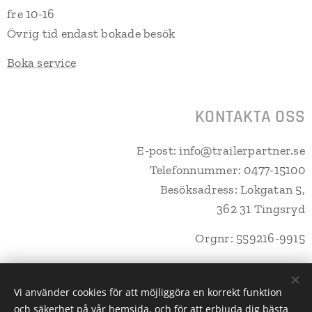
fre 10-16
Övrig tid endast bokade besök
Boka service
KONTAKTA OSS
E-post: info@trailerpartner.se
Telefonnummer: 0477-15100
Besöksadress: Lokgatan 5,
362 31 Tingsryd
Orgnr: 559216-9915
Vi använder cookies för att möjliggöra en korrekt funktion
och säkerhet på vår hemsida, och för att erbjuda dig bästa
Trailerpartner Tingsryd AB
Cookies