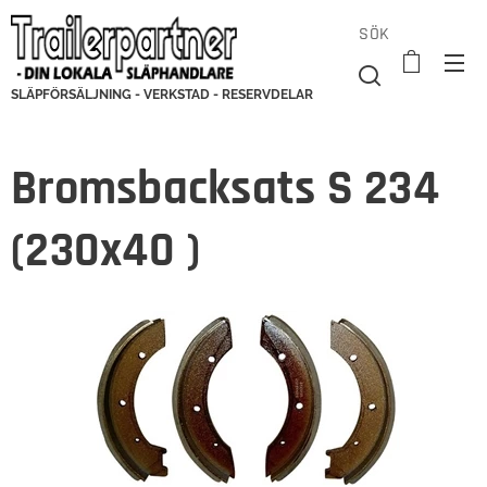
SÖK
SLÄPFÖRSÄLJNING - VERKSTAD - RESERVDELAR
Bromsbacksats S 234
(230x40 )