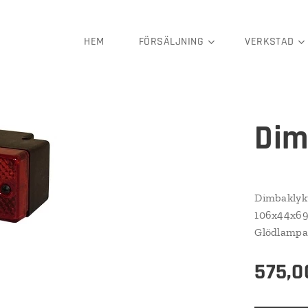
HEM
FÖRSÄLJNING
VERKSTAD
Dim
Dimbaklykt
106x44x69
Glödlampa
575,0