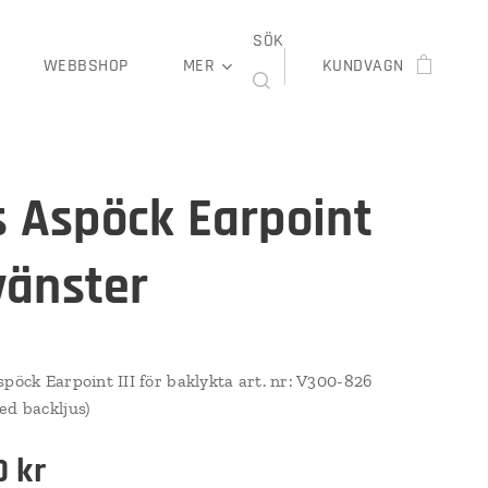
SÖK
WEBBSHOP
MER
KUNDVAGN
s Aspöck Earpoint
 vänster
spöck Earpoint III för baklykta art. nr: V300-826
ed backljus)
0
kr