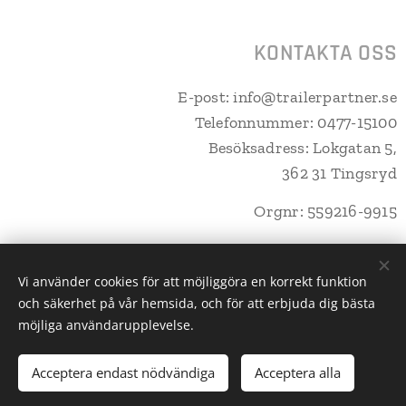
KONTAKTA OSS
E-post: info@trailerpartner.se
Telefonnummer: 0477-15100
Besöksadress: Lokgatan 5,
362 31 Tingsryd
Orgnr: 559216-9915
Vi använder cookies för att möjliggöra en korrekt funktion
och säkerhet på vår hemsida, och för att erbjuda dig bästa
Trailerpartner Tingsryd AB
Cookies
möjliga användarupplevelse.
Lägg i kundvagnen
Acceptera endast nödvändiga
Acceptera alla