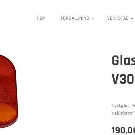
HEM
FÖRSÄLJNING
VERKSTAD
Gla
V30
Lyktglas F
baklyktor:
190,0