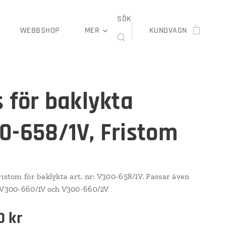
SÖK
WEBBSHOP
MER
KUNDVAGN
s för baklykta
0-658/1V, Fristom
ristom för baklykta art. nr: V300-658/1V. Passar även
 V300-660/1V och V300-660/2V
0
kr