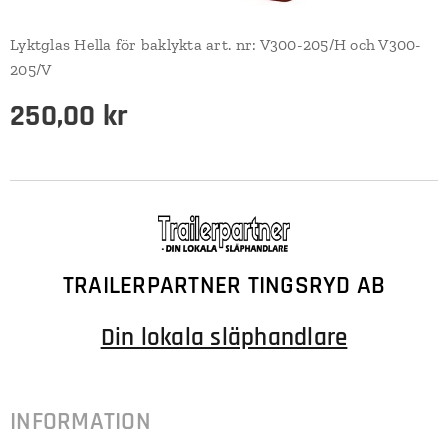
Lyktglas Hella för baklykta art. nr: V300-205/H och V300-
205/V
250,00
kr
TRAILERPARTNER TINGSRYD AB
Din lokala släphandlare
INFORMATION