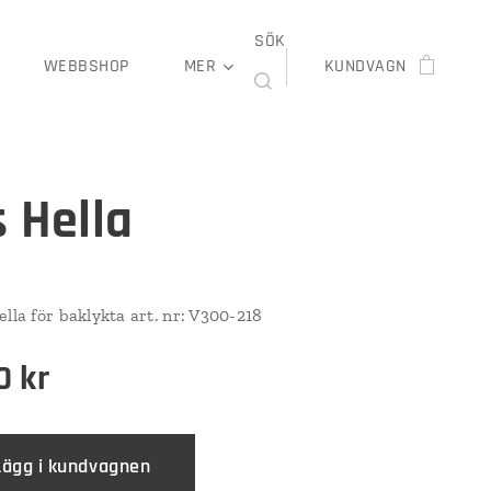
SÖK
WEBBSHOP
MER
KUNDVAGN
s Hella
lla för baklykta art. nr: V300-218
0
kr
Lägg i kundvagnen