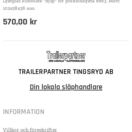
Lyktglas Rubbolite "djup" för positionslykta 8863. Mått:
102x58x38 mm
570,00
kr
TRAILERPARTNER TINGSRYD AB
Din lokala släphandlare
INFORMATION
Villkor och föreskrifter