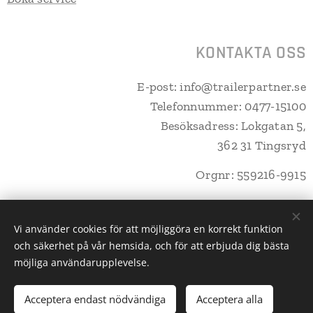
KONTAKTA OSS
E-post: info@trailerpartner.se
Telefonnummer: 0477-15100
Besöksadress: Lokgatan 5,
362 31 Tingsryd
Orgnr: 559216-9915
Vi använder cookies för att möjliggöra en korrekt funktion
och säkerhet på vår hemsida, och för att erbjuda dig bästa
Trailerpartner Tingsryd AB
Cookies
möjliga användarupplevelse.
Lägg i kundvagnen
Acceptera endast nödvändiga
Acceptera alla