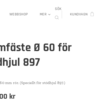
SÖK
WEBBSHOP
MER
KUNDVAGN
mfäste Ø 60 för
dhjul 897
60 mm rör. (Speciellt för stödhjul 897.)
,00
kr