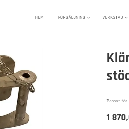
HEM
FÖRSÄLJNING
VERKSTAD
Klä
stö
Passar för 
1 870