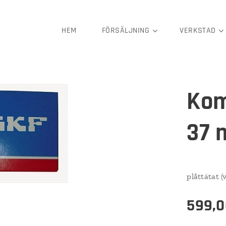
HEM
FÖRSÄLJNING
VERKSTAD
Kom
37
plåttätat 
599,0