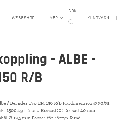
SÖK
WEBBSHOP
MER
KUNDVAGN
koppling - ALBE -
150 R/B
lbe / Berndes
Typ
EM 150 R/B
Rördimension
Ø 50/51
ikt
1500 kg
Hålbild
Korsad
CC Korsad
40 mm
shål Ø
12,5 mm
Passar för rörtyp
Rund