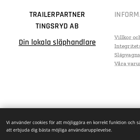
TRAILERPARTNER
INFORM
TINGSRYD AB
Villkor oc
Din lokala släphandlare
Integritet
Släpvagns
Våra var
Vi använder cookies för att möjliggöra en korrekt funktion och 
att erbjuda dig bästa möjliga användarupplevelse.