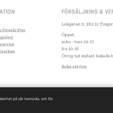
ATION
FÖRSÄLJNING & VE
Lokgatan 5, 362 31 Tings
h föreskrifter
Öppet:
spolicy
mån - tors 10-17
service
fre 10-16
umärken
Övrig tid endast bokade 
Boka service
säkerhet på vår hemsida, och för
Trailerpartner Tingsryd AB
Cookies