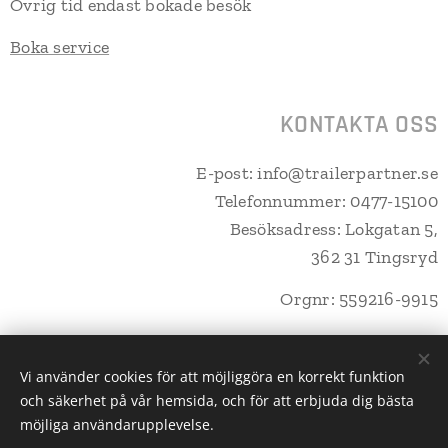
Övrig tid endast bokade besök
Boka service
KONTAKTA OSS
E-post: info@trailerpartner.se
Telefonnummer: 0477-15100
Besöksadress: Lokgatan 5,
362 31 Tingsryd
Orgnr: 559216-9915
Vi använder cookies för att möjliggöra en korrekt funktion
och säkerhet på vår hemsida, och för att erbjuda dig bästa
Trailerpartner Tingsryd AB
Cookies
möjliga användarupplevelse.