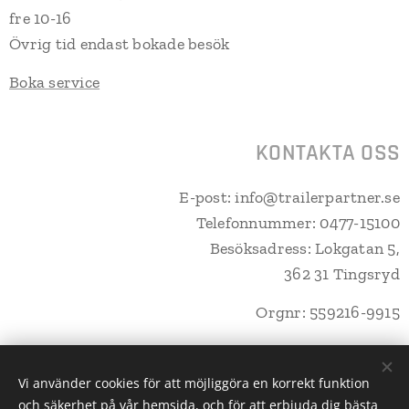
fre 10-16
Övrig tid endast bokade besök
Boka service
KONTAKTA OSS
E-post: info@trailerpartner.se
Telefonnummer: 0477-15100
Besöksadress: Lokgatan 5,
362 31 Tingsryd
Orgnr: 559216-9915
Vi använder cookies för att möjliggöra en korrekt funktion
och säkerhet på vår hemsida, och för att erbjuda dig bästa
Trailerpartner Tingsryd AB
Cookies