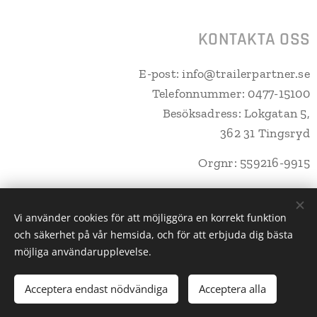
KONTAKTA OSS
E-post: info@trailerpartner.se
Telefonnummer: 0477-15100
Besöksadress: Lokgatan 5,
362 31 Tingsryd
Orgnr: 559216-9915
Vi använder cookies för att möjliggöra en korrekt funktion
och säkerhet på vår hemsida, och för att erbjuda dig bästa
Trailerpartner Tingsryd AB
Cookies
möjliga användarupplevelse.
Lägg i kundvagnen
Acceptera endast nödvändiga
Acceptera alla