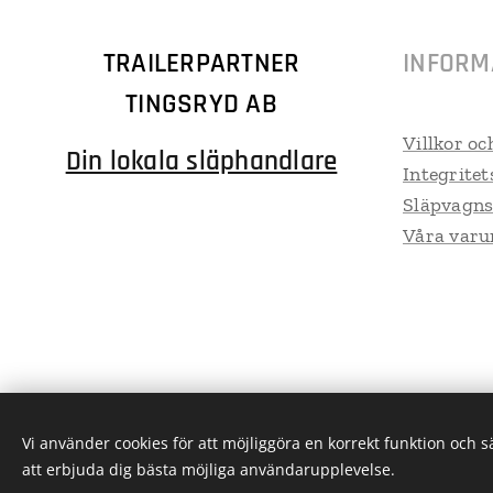
TRAILERPARTNER
INFORM
TINGSRYD AB
Villkor oc
Din lokala släphandlare
Integritet
Släpvagns
Våra var
Vi använder cookies för att möjliggöra en korrekt funktion och 
att erbjuda dig bästa möjliga användarupplevelse.