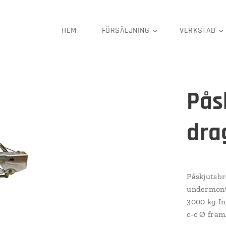
HEM
FÖRSÄLJNING
VERKSTAD
Påsk
dra
Påskjutsbr
undermonta
3000 kg In
c-c Ø fram