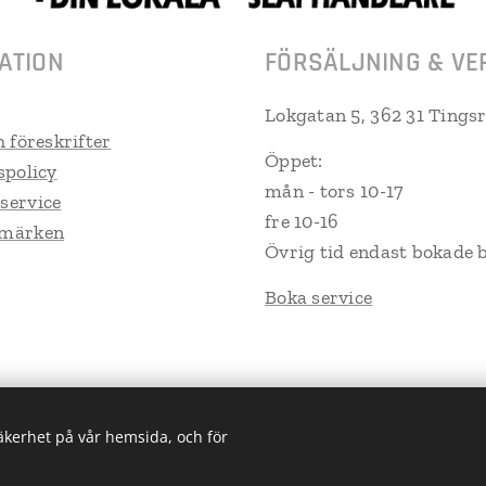
ATION
FÖRSÄLJNING & VE
Lokgatan 5, 362 31 Tings
h föreskrifter
Öppet:
spolicy
mån - tors 10-17
service
fre 10-16
umärken
Övrig tid endast bokade 
Boka service
säkerhet på vår hemsida, och för
Trailerpartner Tingsryd AB
Cookies