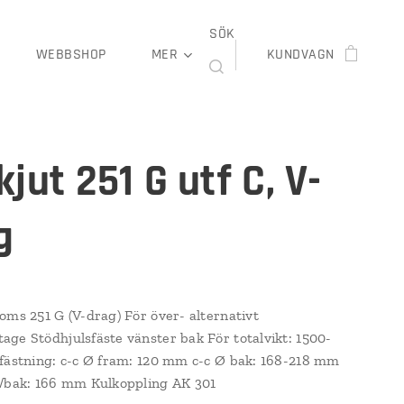
SÖK
WEBBSHOP
MER
KUNDVAGN
jut 251 G utf C, V-
g
oms 251 G (V-drag) För över- alternativt
ge Stödhjulsfäste vänster bak För totalvikt: 1500-
fästning: c-c Ø fram: 120 mm c-c Ø bak: 168-218 mm
/bak: 166 mm Kulkoppling AK 301