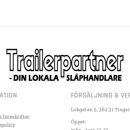
ATION
FÖRSÄLJNING & VE
Lokgatan 5, 362 31 Tings
h föreskrifter
Öppet:
spolicy
mån - tors 10-17