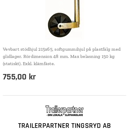
Vevbart stödhjul 215x65, softgummihjul på plastfälg med
glidlager. Rördimension 48 mm. Max belasning 150 kg
(statiskt). Exkl. klämfäste.
755,00
kr
TRAILERPARTNER TINGSRYD AB