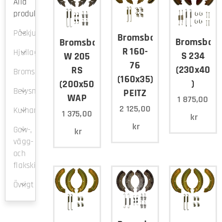
Alla
produkter
Påskjutsbroms
Bromsbacksats
Bromsback
Bromsbacksats
R 160-
Hjullager
S 234
W 205
76
(230x40
RS
Bromsbackar
(160x35)
)
(200x50)
Belysning
PEITZ
WAP
1 875,00
2 125,00
Kulhandske
1 375,00
kr
kr
Golv-,
kr
vägg-
och
flakskivor
Övrigt