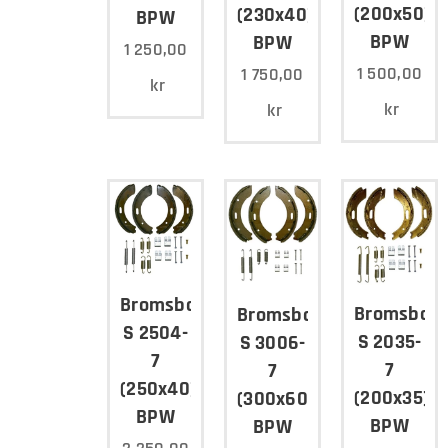
(200x50)
(230x40)
BPW
BPW
BPW
1 250,00
1 500,00
1 750,00
kr
kr
kr
Bromsbacksats
Bromsback
Bromsbacksats
S 2504-
S 2035-
S 3006-
7
7
7
(250x40)
(200x35)
(300x60)
BPW
BPW
BPW