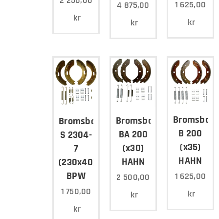
2 250,00
1 625,00
4 875,00
kr
kr
kr
Bromsback
Bromsbacksats
Bromsbacksats
B 200
BA 200
S 2304-
(x35)
(x30)
7
HAHN
HAHN
(230x40)
BPW
1 625,00
2 500,00
1 750,00
kr
kr
kr