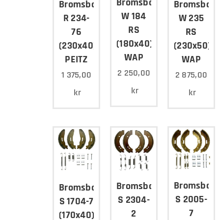
Bromsbacksats
Bromsbacksats
Bromsback
W 184
R 234-
W 235
RS
76
RS
(180x40)
(230x40)
(230x50)
WAP
PEITZ
WAP
2 250,00
1 375,00
2 875,00
kr
kr
kr
Bromsback
Bromsbacksats
Bromsbacksats
S 2005-
S 2304-
S 1704-7
7
2
(170x40)